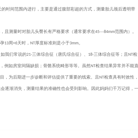
天的时间范围内进行，主要是通过腹部彩超的方式，测量胎儿颈后透明带
异，且测量时对胎儿头臀长有严格要求（通常要求在
—
范围内）。
45
84mm
孕
周
天时，
厚度标准则是小于
。
13
+6
NT
3mm
，如我们常说的
三体综合征（唐氏综合征）、
三体综合征等；且
检
21-
18-
NT
，例如房室间隔缺损；骨骼系统畸形等等。虽然
检查结果异常并不能
NT
项目，为后期进一步诊断和评估提供了重要的线索。且
检查具有时效性
NT
就会逐渐消失，测量结果的准确性也会受到影响。因此妈妈们千万记得，