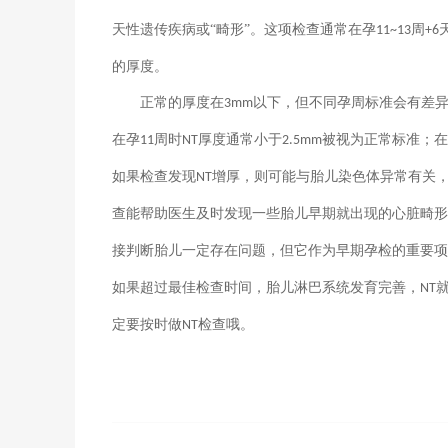
天性遗传疾病或“畸形”。这项检查通常在孕
周
11~13
+6
的厚度。
正常的厚度在
以下，但不同孕周标准会有差
3mm
在孕
周时
厚度通常小于
被视为正常标准；在
11
NT
2.5mm
如果检查发现
增厚，则可能与胎儿染色体异常有关
NT
查能帮助医生及时发现一些胎儿早期就出现的心脏畸形
接判断胎儿一定存在问题，但它作为早期孕检的重要
如果超过最佳检查时间，胎儿淋巴系统发育完善，
NT
定要按时做
检查哦。
NT