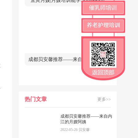
宜宾月嫂|月嫂培训能学习到哪些母
妈咪必看
成都贝安馨推荐——来自内江的月嫂
宝宝的早
直
，
一
热门文章
更多>>
成都贝安馨推荐——来自内
江的月嫂阿姨
2022-05-26 贝安馨