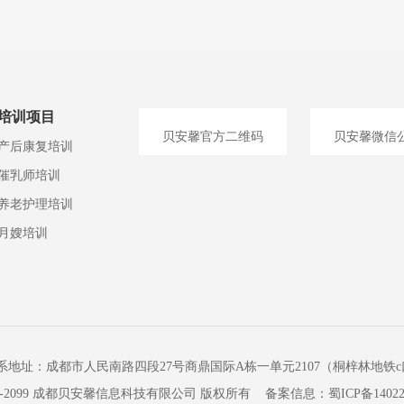
培训项目
贝安馨官方二维码
贝安馨微信
产后康复培训
催乳师培训
养老护理培训
月嫂培训
系地址：成都市人民南路四段27号商鼎国际A栋一单元2107（桐梓林地铁c
 2014-2099 成都贝安馨信息科技有限公司 版权所有 备案信息：
蜀ICP备140